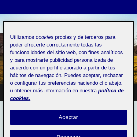
MONTSERRAT
Utilizamos
cookies
propias y de terceros para
MAQUEDA
poder ofrecerte correctamente todas las
DOMENECH
funcionalidades del sitio web, con fines analíticos
y para mostrarte publicidad personalizada de
Folio personal
acuerdo con un perfil elaborado a partir de tus
hábitos de navegación. Puedes aceptar, rechazar
o configurar tus preferencias haciendo clic abajo,
u obtener más información en nuestra
política de
Altern
Alternar
cookies.
el
el
campo
menú
de
móvil
búsqu
ACTIFOLIO:
INICIO DEL CURSO
Aceptar
Inicio del curso